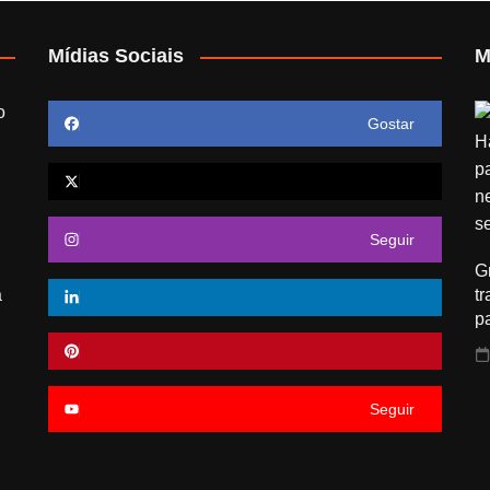
Mídias Sociais
M
o
Gostar
Seguir
G
a
t
p
Seguir