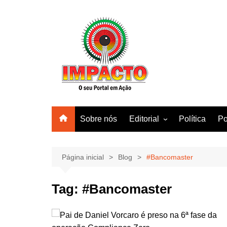
Ir
para
o
conteúdo
Sobre nós
Editorial
Política
Po
Amazonas
Manaus
Página inicial
Blog
#Bancomaster
Brasil
Tag:
#Bancomaster
Mundo