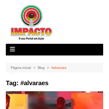
Ir
para
o
conteúdo
Página inicial
Blog
#alvaraes
Tag:
#alvaraes